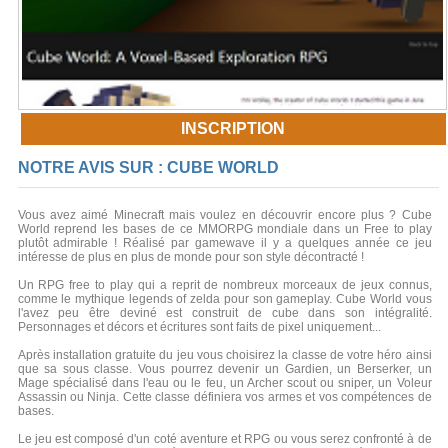
INSCRIPTION
NOTRE AVIS SUR : CUBE WORLD
Vous avez aimé Minecraft mais voulez en découvrir encore plus ? Cube
World reprend les bases de ce MMORPG mondiale dans un Free to play
plutôt admirable ! Réalisé par gamewave il y a quelques année ce jeu
intéresse de plus en plus de monde pour son style décontracté !
Un RPG free to play qui a reprit de nombreux morceaux de jeux connus,
comme le mythique legends of zelda pour son gameplay. Cube World vous
l'avez peu être deviné est construit de cube dans son intégralité.
Personnages et décors et écritures sont faits de pixel uniquement...
Après installation gratuite du jeu vous choisirez la classe de votre héro ainsi
que sa sous classe. Vous pourrez devenir un Gardien, un Berserker, un
Mage spécialisé dans l'eau ou le feu, un Archer scout ou sniper, un Voleur
Assassin ou Ninja. Cette classe définiera vos armes et vos compétences de
bases.
Le jeu est composé d'un coté aventure et RPG ou vous serez confronté à de