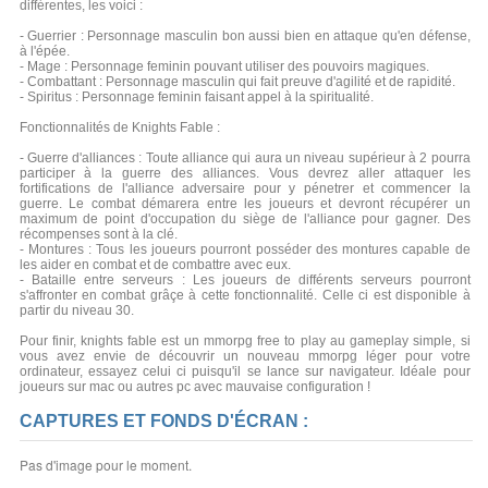
différentes, les voici :
- Guerrier : Personnage masculin bon aussi bien en attaque qu'en défense,
à l'épée.
- Mage : Personnage feminin pouvant utiliser des pouvoirs magiques.
- Combattant : Personnage masculin qui fait preuve d'agilité et de rapidité.
- Spiritus : Personnage feminin faisant appel à la spiritualité.
Fonctionnalités de Knights Fable :
- Guerre d'alliances : Toute alliance qui aura un niveau supérieur à 2 pourra
participer à la guerre des alliances. Vous devrez aller attaquer les
fortifications de l'alliance adversaire pour y pénetrer et commencer la
guerre. Le combat démarera entre les joueurs et devront récupérer un
maximum de point d'occupation du siège de l'alliance pour gagner. Des
récompenses sont à la clé.
- Montures : Tous les joueurs pourront posséder des montures capable de
les aider en combat et de combattre avec eux.
- Bataille entre serveurs : Les joueurs de différents serveurs pourront
s'affronter en combat grâçe à cette fonctionnalité. Celle ci est disponible à
partir du niveau 30.
Pour finir, knights fable est un mmorpg free to play au gameplay simple, si
vous avez envie de découvrir un nouveau mmorpg léger pour votre
ordinateur, essayez celui ci puisqu'il se lance sur navigateur. Idéale pour
joueurs sur mac ou autres pc avec mauvaise configuration !
CAPTURES ET FONDS D'ÉCRAN :
Pas d'image pour le moment.