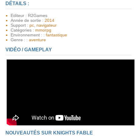
DÉTAILS :
Editeur : R2Games
Année de sortie :
2014
Support :
pc
,
navigateur
Catégories :
mmorpg
Environnement : :
fantastique
Genre : :
aventure
VIDÉO / GAMEPLAY
NOUVEAUTÉS SUR KNIGHTS FABLE