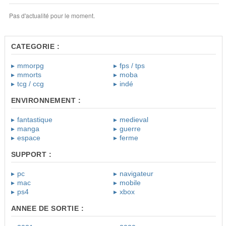
Pas d'actualité pour le moment.
CATEGORIE :
mmorpg
fps / tps
mmorts
moba
tcg / ccg
indé
ENVIRONNEMENT :
fantastique
medieval
manga
guerre
espace
ferme
SUPPORT :
pc
navigateur
mac
mobile
ps4
xbox
ANNEE DE SORTIE :