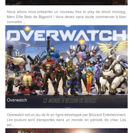
Nous allons vous présenter un nouveau free to play de shoot mmorpg,
Merc Elite Beta de Bigpoint ! Vous devez sans doute commencer à bien
connaître ...
Overwatch
Overwatch est un jeu de tir en ligne développé par Blizzard Entertainment.
Les joueurs sont transportés dans un monde en période de crise. Les
sol...