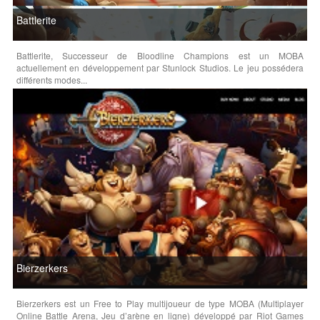
Battlerite
Battlerite, Successeur de Bloodline Champions est un MOBA
actuellement en développement par Stunlock Studios. Le jeu possédera
différents modes...
Bierzerkers
Bierzerkers est un Free to Play multijoueur de type MOBA (Multiplayer
Online Battle Arena, Jeu d’arène en ligne) développé par Riot Games