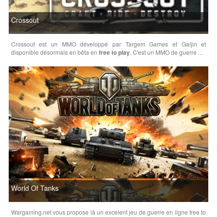
Crossout
Crossout est un MMO développé par Targem Games et Gaijin et
disponible désormais en bêta en
free to play
. C'est un MMO de guerre ...
World Of Tanks
Wargaming.net vous propose là un excelent jeu de guerre en ligne free to