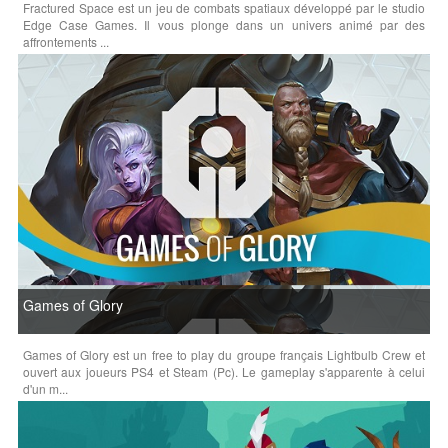
Fractured Space est un jeu de combats spatiaux développé par le studio
Edge Case Games. Il vous plonge dans un univers animé par des
affrontements ...
Games of Glory
Games of Glory est un free to play du groupe français Lightbulb Crew et
ouvert aux joueurs PS4 et Steam (Pc). Le gameplay s'apparente à celui
d'un m...