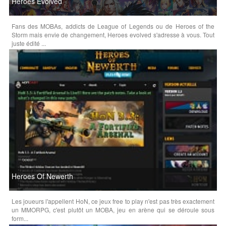
Heroes Evolved
Fans des MOBAs, addicts de League of Legends ou de Heroes of the
Storm mais envie de changement, Heroes evolved s'adresse à vous. Tout
juste édité ...
Heroes Of Newerth
Les joueurs l'appellent HoN, ce jeux free to play n'est pas très exactement
un MMORPG, c'est plutôt un MOBA, jeu en arène qui se déroule sous
form...