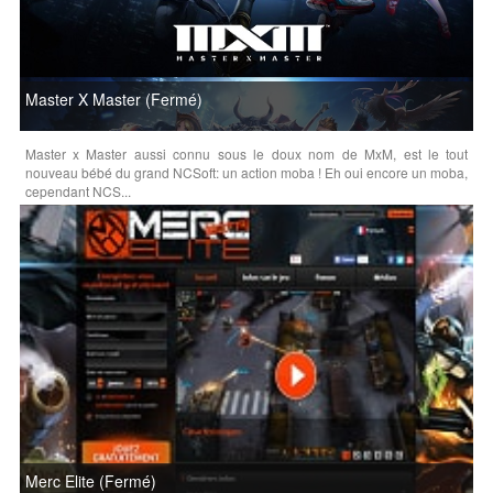
Master X Master (Fermé)
Master x Master aussi connu sous le doux nom de MxM, est le tout
nouveau bébé du grand NCSoft: un action moba ! Eh oui encore un moba,
cependant NCS...
Merc Elite (Fermé)